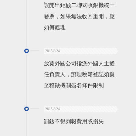
誤開出鉅額二聯式收銀機統一
發票，如果無法收回重開，應
如何處理
2015/8/24
放寬外國公司指派外國人士擔
任負責人，辦理稅籍登記須親
至稽徵機關簽名條件限制
2015/8/24
罰鍰不得列報費用或損失