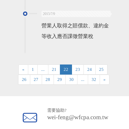
2015/7/9
營業人取得之賠償款、違約金
等收入應否課徵營業稅
«
1
...
21
22
23
24
25
26
27
28
29
30
...
32
»
需要協助?
wei-feng@wfcpa.com.tw