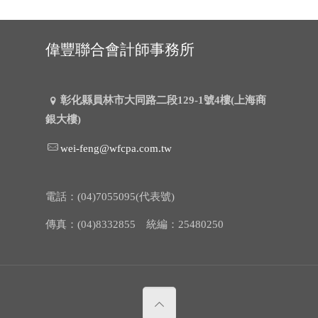
偉豐聯合會計師事務所
彰化縣員林市大同路二段129-1號4樓(上海商
銀大樓)
wei-feng@wfcpa.com.tw
電話：(04)7055095(代表號)
傳真：(04)8332855 統編：25480250