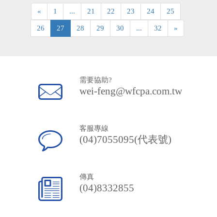
«
1
...
21
22
23
24
25
26
27
28
29
30
...
32
»
需要協助?
wei-feng@wfcpa.com.tw
客服專線
(04)7055095(代表號)
傳真
(04)8332855