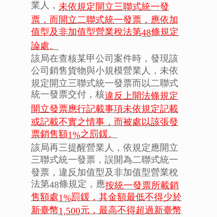
業人，
未依規定開立三聯式統一發
票，而開立二聯式統一發票，應依加
值型及非加值型營業稅法第
條規定
48
論處。
該局在查核某甲公司案件時，發現該
公司銷售貨物與小規模營業人，未依
規定開立三聯式統一發票而以二聯式
統一發票交付，核
違反上開法條規定
開立發票應行記載事項未依規定記載
或記載不實之情事，而被處以該張發
票銷售額
之罰鍰。
1%
該局再三提醒營業人，依規定應開立
三聯式統一發票，誤開為二聯式統一
發票，違反加值型及非加值型營業稅
法第
條規定，應
48
按統一發票所載銷
售額處
罰鍰，其金額最低不得少於
1%
新臺幣
元，最高不得超過新臺幣
1,500