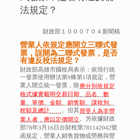
法規定？
財政部１０００７０４新聞稿
營業人依規定應開立三聯式發
票，誤開為二聯式發票，是否
有違反稅法規定？
財政部高雄市國稅局表示：依現行統
一發票使用辦法第
條第
項規定，營
9
1
業人開立統一發票，除
應分別依規定
格式據實載明交易日期、品名、數
量、單價、金額、銷售額、課稅別、
。但其
稅額及總計
買受人為非營
……
。另依據財政
業人者，應以定價開立
部
年
月
日台財稅第
號
78
3
16
781142042
函規定，營業人銷售貨物或勞務與營