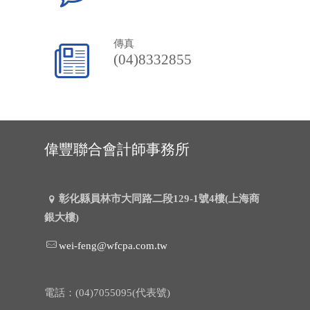
傳真
(04)8332855
偉豐聯合會計師事務所
彰化縣員林市大同路二段129-1號4樓(上海商
銀大樓)
wei-feng@wfcpa.com.tw
電話：(04)7055095(代表號)