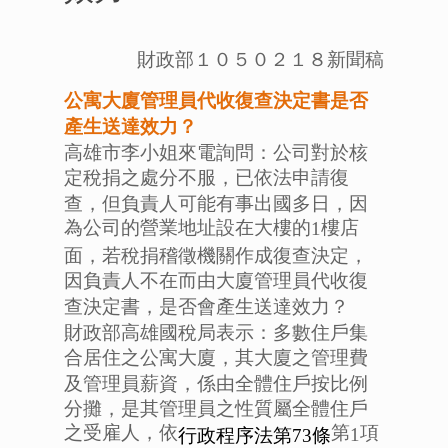
財政部１０５０２１８新聞稿
公寓大廈管理員代收復查決定書是否
產生送達效力？
高雄市李小姐來電詢問：公司對於核
定稅捐之處分不服，已依法申請復
查，但負責人可能有事出國多日，因
為公司的營業地址設在大樓的
樓店
1
面，若稅捐稽徵機關作成復查決定，
因負責人不在而由大廈管理員代收復
查決定書，是否會產生送達效力？
財政部高雄國稅局表示：多數住戶集
合居住之公寓大廈，其大廈之管理費
及管理員薪資，係由全體住戶按比例
分攤，是其管理員之性質屬全體住戶
之受雇人，依
第
項
1
行政程序法第73
條