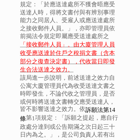
規定：「於應送達處所不獲會晤應受
送達人時，得將文書付與有辨別事理
能力之同居人、受雇人或應送達處所
之接收郵件人員。」，亦即管理員依
前揭法令規定即屬應受送達處所之
「接收郵件人員」。由大廈管理人員
收受應送達於住戶之稅捐文書（含本
部分之復查決定書），代收當日即發
生合法送達之效力。
該局進一步說明，前述送達之效力自
公寓大廈管理員代為收受送達文書之
時即發生，不論代收之管理員，是否
或何時將送達文書轉交應受送達人，
皆不影響送達之效力。依
訴願法第14
第
項規定：「訴願之提起，應自行
1
條
政處分達到或公告期滿之次日起三十
日內為之。」，是公司負責人若有出