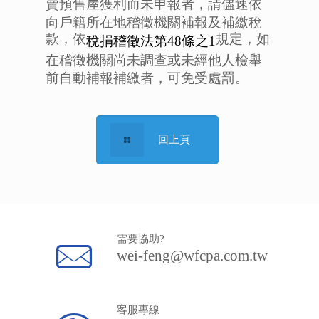
賣預售屋獲利而未申報者，請儘速依
向戶籍所在地稽徵機關補報及補繳稅
款，依
規定，如
稅捐稽徵法第48
條之1
在稽徵機關尚未調查或未經他人檢舉
前自動補報補繳者，可免受處罰。
回上頁
需要協助?
wei-feng@wfcpa.com.tw
客服專線