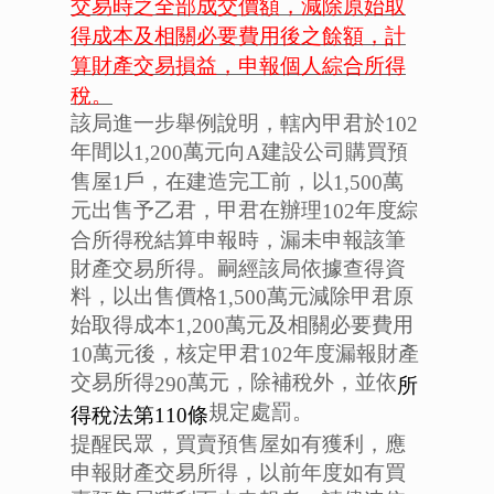
交易時之全部成交價額，減除原始取
得成本及相關必要費用後之餘額，計
算財產交易損益，申報個人綜合所得
稅。
該局進一步舉例說明，轄內甲君於
102
年間以
萬元向
建設公司購買預
1,200
A
售屋
戶，在建造完工前，以
萬
1
1,500
元出售予乙君，甲君在辦理
年度綜
102
合所得稅結算申報時，漏未申報該筆
財產交易所得。嗣經該局依據查得資
料，以出售價格
萬元減除甲君原
1,500
始取得成本
萬元及相關必要費用
1,200
萬元後，核定甲君
年度漏報財產
10
102
交易所得
萬元，除補稅外，並依
290
所
規定處罰。
得稅法第110
條
提醒民眾，買賣預售屋如有獲利，應
申報財產交易所得，以前年度如有買