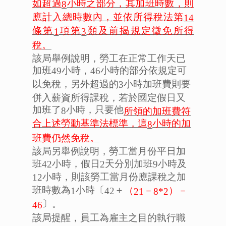
如超過
小時之部分，其加班時數，則
8
應計入總時數內，並依所得稅法第
14
條第
項第
類及前揭規定徵免所得
1
3
稅。
該局舉例說明，勞工在正常工作天已
加班
小時，
小時的部分依規定可
49
46
以免稅，另外超過的
小時加班費則要
3
併入薪資所得課稅，若於國定假日又
加班了
小時，只要他
8
所領的加班費符
合上述勞動基準法標準，這
小時的加
8
班費仍然免稅。
該局另舉例說明，勞工當月份平日加
班
小時，假日
天分別加班
小時及
42
2
9
小時，則該勞工當月份應課稅之加
12
班時數為
小時〔
＋
（
－
）－
1
42
21
8*2
〕。
46
該局提醒，員工為雇主之目的執行職