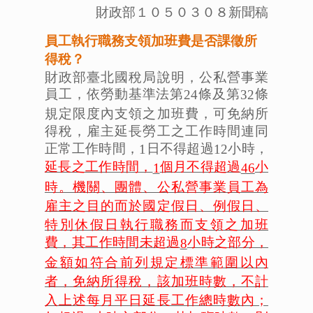
財政部１０５０３０８新聞稿
員工執行職務支領加班費是否課徵所
得稅？
財政部臺北國稅局說明，公私營事業
員工，依勞動基準法第
條及第
條
24
32
規定限度內支領之加班費，可免納所
得稅，雇主延長勞工之工作時間連同
正常工作時間，
日不得超過
小時，
1
12
延長之工作時間，
個月不得超過
小
1
46
時。機關、團體、公私營事業員工為
雇主之目的而於國定假日、例假日、
特別休假日執行職務而支領之加班
費，其工作時間未超過
小時之部分，
8
金額如符合前列規定標準範圍以內
者，免納所得稅，該加班時數，不計
入上述每月平日延長工作總時數內；