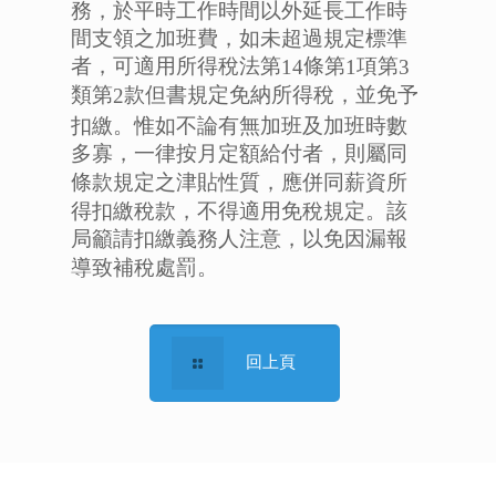
務，於平時工作時間以外延長工作時
間支領之加班費，如未超過規定標準
者，可適用所得稅法第
條第
項第
14
1
3
類第
款但書規定免納所得稅，並免予
2
扣繳。惟如不論有無加班及加班時數
多寡，一律按月定額給付者，則屬同
條款規定之津貼性質，應併同薪資所
得扣繳稅款，不得適用免稅規定。該
局籲請扣繳義務人注意，以免因漏報
導致補稅處罰。
回上頁