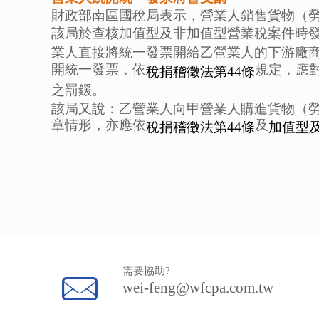
財政部南區國稅局表示，營業人銷售貨物（
該局於查核加值型及非加值型營業稅案件時
業人直接將統一發票開給乙營業人的下游廠
開統一發票，依
規定，應
稅捐稽徵法第44
條
之罰鍰。
該局又說：乙營業人向甲營業人購進貨物（
章情形，亦應依
及
稅捐稽徵法第44
條
加值型
需要協助?
wei-feng@wfcpa.com.tw