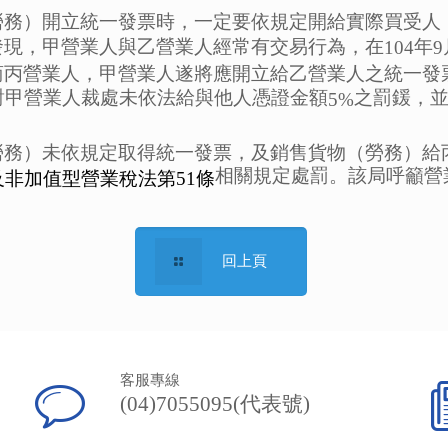
勞務）開立統一發票時，一定要依規定開給實際買受人
發現，甲營業人與乙營業人經常有交易行為，在
年
104
9
商丙營業人，甲營業人遂將應開立給乙營業人之統一發
對甲營業人裁處未依法給與他人憑證金額
之罰鍰，
5%
勞務）未依規定取得統一發票，及銷售貨物（勞務）給
相關規定處罰。該局呼籲營
及非加值型營業稅法第51
條
回上頁
客服專線
(04)7055095(代表號)