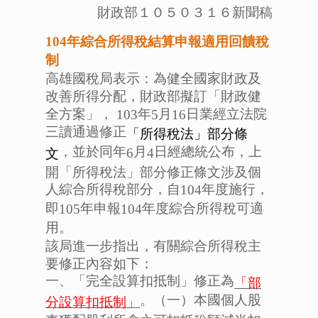
財政部１０５０３１６新聞稿
104
年綜合所得稅結算申報適用回饋稅
制
高雄國稅局表示：為健全國家財政及
改善所得分配，財政部擬訂「財政健
全方案」，
年
月
日業經立法院
103
5
16
三讀通過修正
「所得稅法」部分條
，並於同年
月
日經總統公布，上
6
4
文
開「所得稅法」部分修正條文涉及個
人綜合所得稅部分，自
年度施行，
104
即
年申報
年度綜合所得稅可適
105
104
用。
該局進一步指出，有關綜合所得稅主
要修正內容如下：
一、「完全設算扣抵制」修正為
「部
。（一）本國個人股
分設算扣抵制」