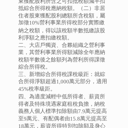
東獲配股利所含之可扣抵稅額減半扣
抵綜合所得稅應納稅額。（二）非居
住者股東獲配股利總額所含稅額，屬
加徵
營利事業所得稅部分實際繳
10%
納之稅額，得以該稅額半數抵繳該股
利淨額之應扣繳稅額。
二、大店戶獨資、合夥組織之營利事
業，其營利事業所得額減除全年應納
稅額半數後之餘額列為營利所得課徵
綜合所得稅。
三、新增綜合所得稅課稅級距：就綜
合所得淨額超過
萬元部分，適用
1,000
稅率級距。
45%
四、為適度減輕中低所得者、薪資所
得者及特殊境遇家庭租稅負擔，納稅
義務人個人標準扣除額由
萬元提高
7.9
至
萬元、有配偶者由
萬元提高至
9
15.8
萬元，薪資所得特別扣除額及身心
18