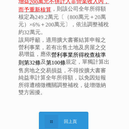
增益
萬元不併計入非營業收入內，
200
，則該公司全年所得額
而予重新核算
核定為
萬元〔（
萬元＋
萬
249.2
800
20
元）
＋
萬元〕，依法調整補稅
×6%
200
約
萬元。
32
該局呼籲，適用擴大書審結算申報之
營利事業，若有出售土地及房屋之交
易增益，應依
營利事業所得稅查核準
及
規定，單獨計算出
則第32
條
第100
條
售房地之交易損益，不得按擴大書審
純益率計算全年所得額，以免因短報
所得遭稽徵機關調整補稅，徒增徵納
雙方困擾。
回上頁