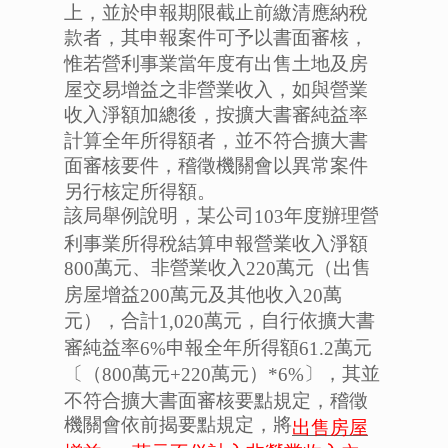
上，並於申報期限截止前繳清應納稅
款者，其申報案件可予以書面審核，
惟若營利事業當年度有出售土地及房
屋交易增益之非營業收入，如與營業
收入淨額加總後，按擴大書審純益率
計算全年所得額者，並不符合擴大書
面審核要件，稽徵機關會以異常案件
另行核定所得額。
該局舉例說明，某公司
年度辦理營
103
利事業所得稅結算申報營業收入淨額
萬元、非營業收入
萬元（出售
800
220
房屋增益
萬元及其他收入
萬
200
20
元），合計
萬元，自行依擴大書
1,020
審純益率
申報全年所得額
萬元
6%
61.2
〔（
萬元
萬元）
〕，其並
800
+220
*6%
不符合擴大書面審核要點規定，稽徵
機關會依前揭要點規定，將
出售房屋