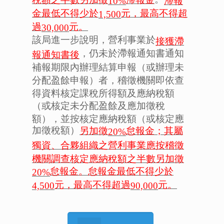
滯報
10%
金最低不得少於
元，最高不得超
1,500
過
元。
30,000
該局進一步說明，營利事業於
接獲滯
，仍未於滯報通知書通知
報通知書後
補報期限內辦理結算申報（或辦理未
分配盈餘申報）者，稽徵機關即依查
得資料核定課稅所得額及應納稅額
（或核定未分配盈餘及應加徵稅
額），並按核定應納稅額（或核定應
加徵稅額）
另加徵
怠報金；其屬
20%
獨資、合夥組織之營利事業應按稽徵
機關調查核定應納稅額之半數另加徵
怠報金。怠報金最低不得少於
20%
元，最高不得超過
元。
4,500
90,000