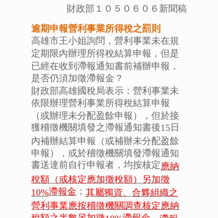
財政部１０５０６０６新聞稿
逾期申報營利事業所得稅之罰則
高雄市王小姐詢問，營利事業未在規
定期限內辦理所得稅結算申報，但是
已經在收到滯報通知書前補辦申報，
是否仍須加徵滯報金？
財政部高雄國稅局表示：營利事業未
依限辦理營利事業所得稅結算申報
（或辦理未分配盈餘申報），但於接
獲稽徵機關填發之滯報通知書後
日
15
內補辦結算申報（或補辦未分配盈餘
申報），或於稽徵機關填發滯報通知
書送達前自行申報者，均按核定
應納
稅額（或核定應加徵稅額）另加徵
；
滯報金
其屬獨資、合夥組織之
10%
營利事業應按稽徵機關調查核定應納
。
稅額之半數另加徵
滯報金