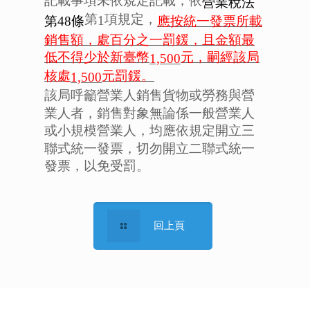
記載事項未依規定記載，依
營業稅法
第
項規定，
1
應按統一發票所載
第48
條
銷售額，處百分之一罰鍰，且金額最
低不得少於新臺幣
元，嗣經該局
1,500
核處
元罰鍰。
1,500
該局呼籲營業人銷售貨物或勞務與營
業人者，銷售對象無論係一般營業人
或小規模營業人，均應依規定開立三
聯式統一發票，切勿開立二聯式統一
發票，以免受罰。
回上頁