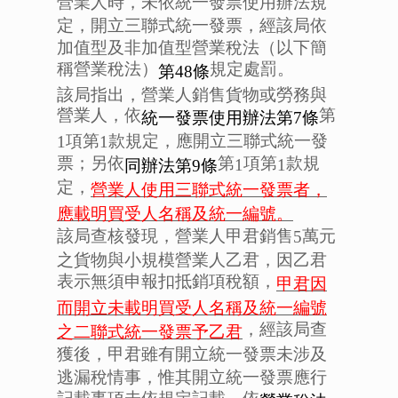
營業人時，未依統一發票使用辦法規
定，開立三聯式統一發票，經該局依
加值型及非加值型營業稅法（以下簡
稱營業稅法）
規定處罰。
第48
條
該局指出，營業人銷售貨物或勞務與
營業人，依
第
統一發票使用辦法第7
條
項第
款規定，應開立三聯式統一發
1
1
票；另依
第
項第
款規
1
1
同辦法第9
條
定，
營業人使用三聯式統一發票者，
應載明買受人名稱及統一編號。
該局查核發現，營業人甲君銷售
萬元
5
之貨物與小規模營業人乙君，因乙君
表示無須申報扣抵銷項稅額，
甲君因
而開立未載明買受人名稱及統一編號
，經該局查
之二聯式統一發票予乙君
獲後，甲君雖有開立統一發票未涉及
逃漏稅情事，惟其開立統一發票應行