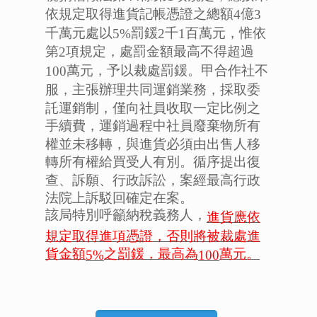
依規定取得進貨記帳憑證之總額
億
4
3
千萬元處以
罰鍰
千
百萬元，惟依
5%
2
1
第
項規定，處罰金額最高不得超過
2
萬元，予以裁處罰鍰。甲合作社不
100
服，主張辦理共同運銷業務，採取委
託運銷制，僅向社員收取一定比例之
手續費，運銷過程中社員廢棄物所有
權並未移轉，與進貨必須由出售人移
轉所有權給買受人有別。循序提出復
查、訴願、行政訴訟，案經最高行政
法院上訴駁回確定在案。
該局特別呼籲納稅義務人，
進貨應依
規定取得進項憑證，否則將被裁處進
貨金額
之罰鍰，最高為
萬元。
5%
100