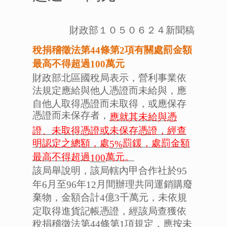
財政部１０５０６２４新聞稿
稅捐稽徵法第
條第
項有關處罰金額
44
2
最高不得超過
萬元
100
財政部北區國稅局表示，營利事業依
法規定應給與他人憑證而未給與，應
自他人取得憑證而未取得，或應保存
憑證而未保存者，
應就其未給與憑
證、未取得憑證或未保存憑證，經查
明認定之總額，處
罰鍰，處罰金額
5%
最高不得超過
萬元。
100
該局舉說明，該局轄內甲合作社於
95
年
月至
年
月間辦理共同運銷購廢
6
96
12
棄物，金額合計
億
千萬元，未依規
4
3
定取得進貨記帳憑證，經該局查獲依
稅捐稽徵法第
條第
項規定，應按未
44
1