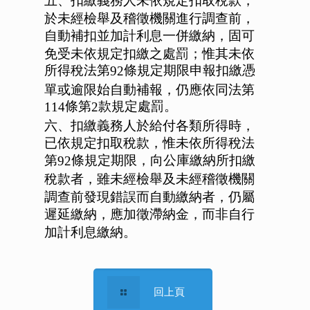
五、扣繳義務人未依規定扣取稅款，
於未經檢舉及稽徵機關進行調查前，
自動補扣並加計利息一併繳納，固可
免受未依規定扣繳之處罰；惟其未依
所得稅法第
條規定期限申報扣繳憑
92
單或逾限始自動補報，仍應依同法第
條第
款規定處罰。
114
2
六、扣繳義務人於給付各類所得時，
已依規定扣取稅款，惟未依所得稅法
第
條規定期限，向公庫繳納所扣繳
92
稅款者，雖未經檢舉及未經稽徵機關
調查前發現錯誤而自動繳納者，仍屬
遲延繳納，應加徵滯納金，而非自行
加計利息繳納。
回上頁