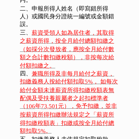
二、申報所得人姓名（即寫錯所得
人）或國民身分證統一編號或金額錯
誤。
三、
薪資受領人如為居住者，其取得
之薪資所得，按全月給付總額扣繳之
（如採分次發放者，應按全月給付數
額之合計數扣繳稅額），非按每次給
付額扣繳之。
四、
兼職所得及非每月給付之薪資，
扣繳義務人按給付額扣取
， 如每次
5%
給付金額未達薪資所得扣繳稅額表無
配偶及受扶養親屬者之起扣標準者
（
年
元），免予扣繳，並非
106
73,501
按薪資所得扣繳辦法規定之「薪資所
得扣繳稅額表」扣繳或按全月給付總
額扣取
。
5%