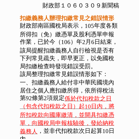
財政部１０６０３０９新聞稿
扣繳義務人辦理扣繳常見之錯誤情形
財政部南區國稅局表示，
年度各類
105
所得扣（免）繳憑單及股利憑單申報
作業，已於今（
）年
月
日結束，
106
2
6
該局提醒扣繳義務人自行檢視是否有
下列常見疏失，即早更正，以免國稅
局扣繳檢查時發現錯誤受罰。
該局整理扣繳常見錯誤情形如下：
一、扣繳義務人給付非中華民國境內
居住之個人應扣繳所得，依所得稅法
第
條第
項規定
係於代扣稅款之日
92
2
（包含代扣稅款之日）起
日內，將
10
所扣稅款向國庫繳清，並開具扣繳憑
單，向國稅局申報核驗後，發給納稅
，並非代扣稅款次日起算
日
義務人
10
內。