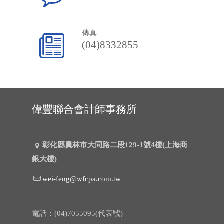
傳真
(04)8332855
偉豐聯合會計師事務所
彰化縣員林市大同路二段129-1號4樓(上海商
銀大樓)
wei-feng@wfcpa.com.tw
電話：(04)7055095(代表號)