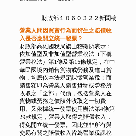
財政部１０６０３２２新聞稿
營業人間因買賣行為而衍生之賠償收
入是否應開立統一發票？
財政部高雄國稅局旗山稽徵所表示：
依加值型及非加值型營業稅法（下稱
營業稅法）
及
規定，在中
第1
條
第16
條
華民國境內銷售貨物或勞務及進口貨
物，均應依本法規定課徵營業稅；而
銷售額即為營業人銷售貨物或勞務所
收取之「全部」代價，包括營業人在
貨物或勞務之價額外收取之一切費
用。又依據
第
統一發票使用辦法第4
條
款規定，營業人取得之賠償收入，
29
得免開立統一發票。因此並非所有與
交易有關之賠償收入皆為營業稅課稅