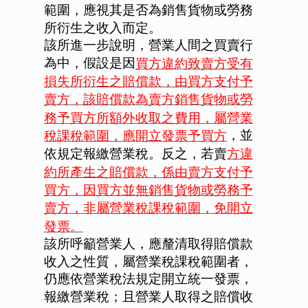
範圍，應視其是否為銷售貨物或勞務
所衍生之收入而定。
該所進一步說明，營業人間之買賣行
為中，假設是因
買方違約致賣方受有
損失所衍生之賠償款，由買方支付予
賣方，該賠償款為賣方銷售貨物或勞
務予買方所額外收取之費用，屬營業
，並
稅課稅範圍，應開立發票予買方
依規定報繳營業稅。反之，若賣
方違
約所產生之賠償款，係由賣方支付予
買方，因買方並無銷售貨物或勞務予
賣方，非屬營業稅課稅範圍，免開立
發票。
該所呼籲營業人，應釐清取得賠償款
收入之性質，屬營業稅課稅範圍者，
仍應依營業稅法規定開立統一發票，
報繳營業稅；且營業人取得之賠償收